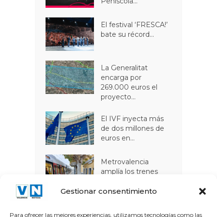
Peñíscola...
El festival ‘FRESCA!’
bate su récord...
La Generalitat
encarga por
269.000 euros el
proyecto...
El IVF inyecta más
de dos millones de
euros en...
Metrovalencia
amplía los trenes
nocturnos de la...
Gestionar consentimiento
La Filmoteca d’Estiu
arranca este viernes
Para ofrecer las mejores experiencias, utilizamos tecnologías como las