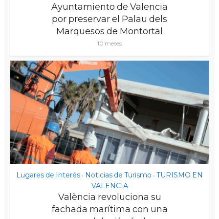
Ayuntamiento de Valencia
por preservar el Palau dels
Marquesos de Montortal
10 meses
Lugares de Interés
Noticias de Turismo
TURISMO EN
•
•
VALENCIA
València revoluciona su
fachada marítima con una