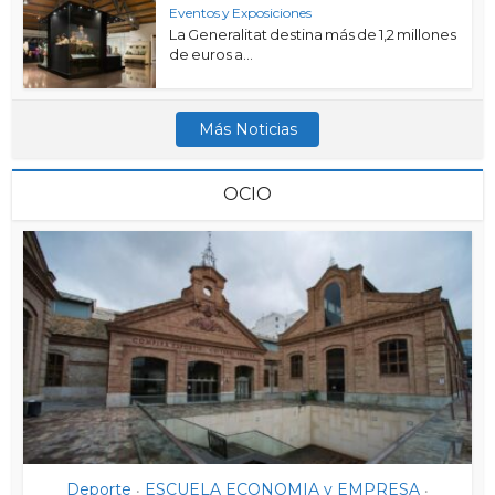
Eventos y Exposiciones
La Generalitat destina más de 1,2 millones
de euros a...
Más Noticias
OCIO
Deporte
ESCUELA ECONOMIA y EMPRESA
•
•