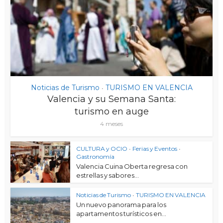
Noticias de Turismo
TURISMO EN VALENCIA
•
Valencia y su Semana Santa:
turismo en auge
4 meses
CULTURA y OCIO
•
Ferias y Eventos
•
Gastronomía
Valencia Cuina Oberta regresa con
estrellas y sabores...
Noticias de Turismo
•
TURISMO EN VALENCIA
Un nuevo panorama para los
apartamentos turísticos en...