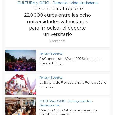
CULTURA y OCIO
Deporte
Vida ciudadana
•
•
La Generalitat reparte
220.000 euros entre las ocho
universidades valencianas
para impulsar el deporte
universitario
2 semanas
Ferias y Eventos
Els Concerts de Vivers 2026 cierran con
dos sold out y...
Ferias y Eventos
La Batalla de Flores cierra la Feria de Julio
con más...
CULTURA y OCIO
•
Ferias y Eventos
•
Gastronomía
Valencia Cuina Oberta regresa con
estrellas y sabores...