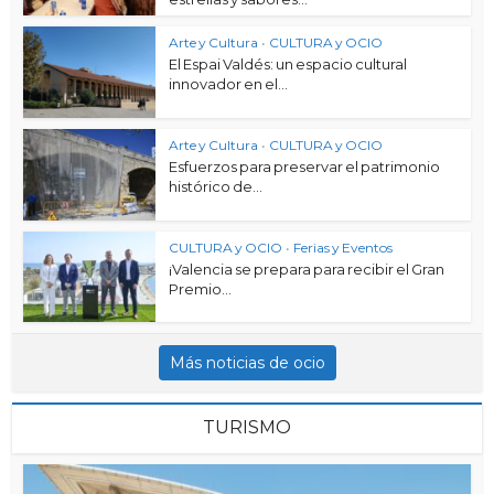
Arte y Cultura
•
CULTURA y OCIO
El Espai Valdés: un espacio cultural
innovador en el...
Arte y Cultura
•
CULTURA y OCIO
Esfuerzos para preservar el patrimonio
histórico de...
CULTURA y OCIO
•
Ferias y Eventos
¡Valencia se prepara para recibir el Gran
Premio...
Más noticias de ocio
TURISMO