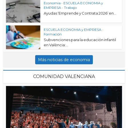
Economia
•
ESCUELA ECONOMIA y
EMPRESA
•
Trabajo
Ayudas ‘Emprende y Contrata 2026’ en...
ESCUELA ECONOMIA y EMPRESA
•
Formación
Subvenciones para la educación infantil
en València:...
Más noticias de economia
COMUNIDAD VALENCIANA