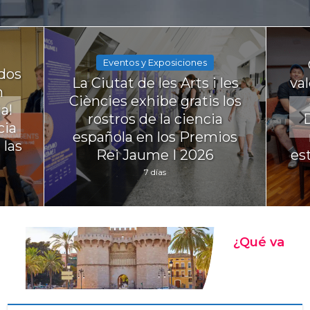
Eventos y Exposiciones
 dos
La Ciutat de les Arts i les
va
n
Ciències exhibe gratis los
al
rostros de la ciencia
cia
española en los Premios
 las
Rei Jaume I 2026
es
7 días