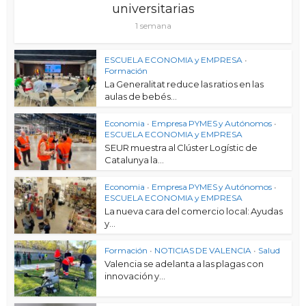
universitarias
1 semana
ESCUELA ECONOMIA y EMPRESA
•
Formación
La Generalitat reduce las ratios en las
aulas de bebés...
Economia
•
Empresa PYMES y Autónomos
•
ESCUELA ECONOMIA y EMPRESA
SEUR muestra al Clúster Logístic de
Catalunya la...
Economia
•
Empresa PYMES y Autónomos
•
ESCUELA ECONOMIA y EMPRESA
La nueva cara del comercio local: Ayudas
y...
Formación
•
NOTICIAS DE VALENCIA
•
Salud
Valencia se adelanta a las plagas con
innovación y...