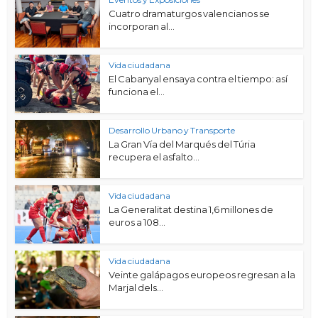
Cuatro dramaturgos valencianos se
incorporan al...
Vida ciudadana
El Cabanyal ensaya contra el tiempo: así
funciona el...
Desarrollo Urbano y Transporte
La Gran Vía del Marqués del Túria
recupera el asfalto...
Vida ciudadana
La Generalitat destina 1,6 millones de
euros a 108...
Vida ciudadana
Veinte galápagos europeos regresan a la
Marjal dels...