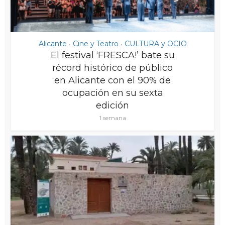
Alicante
Cine y Teatro
CULTURA y OCIO
•
•
El festival ‘FRESCA!’ bate su
récord histórico de público
en Alicante con el 90% de
ocupación en su sexta
edición
1 semana