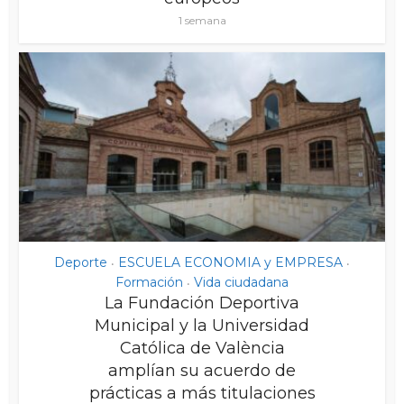
1 semana
Deporte
ESCUELA ECONOMIA y EMPRESA
•
•
Formación
Vida ciudadana
•
La Fundación Deportiva
Municipal y la Universidad
Católica de València
amplían su acuerdo de
prácticas a más titulaciones