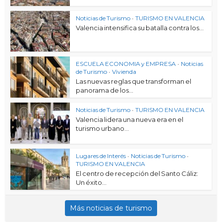
Noticias de Turismo
•
TURISMO EN VALENCIA
Valencia intensifica su batalla contra los...
ESCUELA ECONOMIA y EMPRESA
•
Noticias
de Turismo
•
Vivienda
Las nuevas reglas que transforman el
panorama de los...
Noticias de Turismo
•
TURISMO EN VALENCIA
Valencia lidera una nueva era en el
turismo urbano...
Lugares de Interés
•
Noticias de Turismo
•
TURISMO EN VALENCIA
El centro de recepción del Santo Cáliz:
Un éxito...
Más noticias de turismo