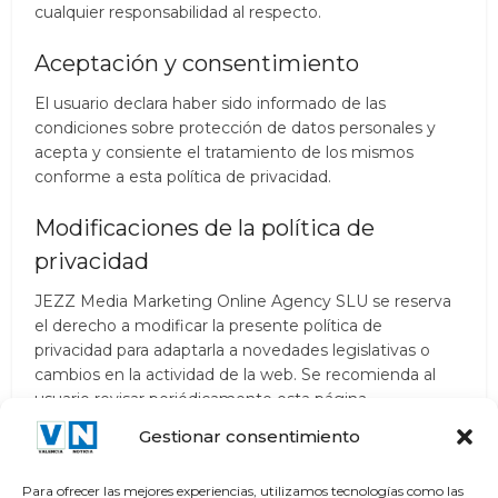
cualquier responsabilidad al respecto.
Aceptación y consentimiento
El usuario declara haber sido informado de las
condiciones sobre protección de datos personales y
acepta y consiente el tratamiento de los mismos
conforme a esta política de privacidad.
Modificaciones de la política de
privacidad
JEZZ Media Marketing Online Agency SLU se reserva
el derecho a modificar la presente política de
privacidad para adaptarla a novedades legislativas o
cambios en la actividad de la web. Se recomienda al
usuario revisar periódicamente esta página.
Gestionar consentimiento
Si tienes cualquier duda sobre esta política de
privacidad, puedes contactar en
Para ofrecer las mejores experiencias, utilizamos tecnologías como las
contacto@valencianoticia.com
.