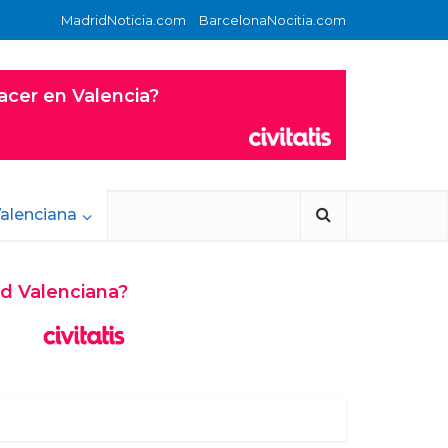
MadridNoticia.com
BarcelonaNocitia.com
alenciana