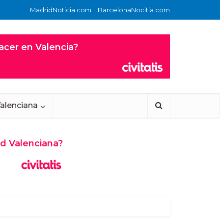
MadridNoticia.com
BarcelonaNocitia.com
alenciana