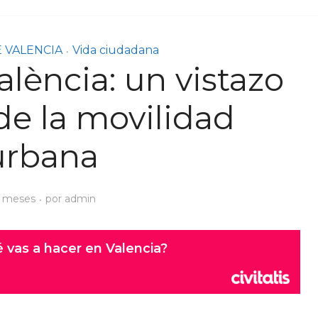
E VALENCIA
Vida ciudadana
•
alència: un vistazo
 de la movilidad
urbana
 meses
por
admin