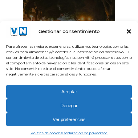
La Gran Vía del Marqués
Gestionar consentimiento
del Túria recupera el...
Para ofrecer las mejores experiencias, utilizamos tecnologías como las
cookies para almacenar y/o acceder a la información del dispositivo. El
consentimiento de estas tecnologías nos permitirá procesar datos como
el comportamiento de navegación o las identificaciones únicas en este
sitio. No consentir o retirar el consentimiento, puede afectar
negativamente a ciertas características y funciones.
Aceptar
Denegar
Copyright Valencia Noticia © 2026.| Partner Tecnologico y
Ver preferencias
Editorial
JEZZ Media
| Stock images by
Depositphotos
.
Política de cookies (UE)
Política de Privacidad
Política de cookies
Declaración de privacidad