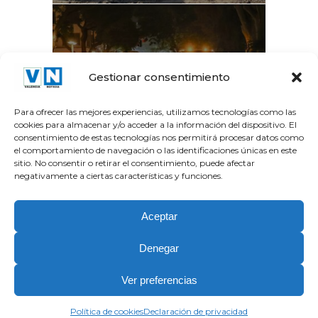
La Gran Vía del Marqués
Gestionar consentimiento
del Túria recupera el...
Para ofrecer las mejores experiencias, utilizamos tecnologías como las
cookies para almacenar y/o acceder a la información del dispositivo. El
consentimiento de estas tecnologías nos permitirá procesar datos como
el comportamiento de navegación o las identificaciones únicas en este
sitio. No consentir o retirar el consentimiento, puede afectar
negativamente a ciertas características y funciones.
Aceptar
Denegar
Copyright Valencia Noticia © 2026.| Partner Tecnologico y
Ver preferencias
Editorial
JEZZ Media
| Stock images by
Depositphotos
.
Política de cookies (UE)
Política de Privacidad
Política de cookies
Declaración de privacidad