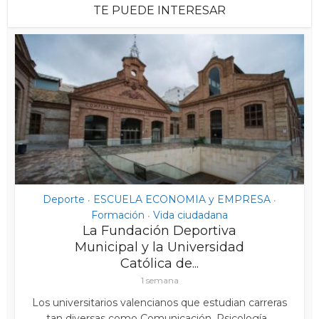
TE PUEDE INTERESAR
Deporte
ESCUELA ECONOMIA y EMPRESA
•
•
Formación
Vida ciudadana
•
La Fundación Deportiva
Municipal y la Universidad
Católica de...
1 semana
Los universitarios valencianos que estudian carreras
tan diversas como Comunicación, Psicología...